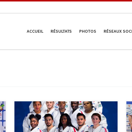
ACCUEIL
RÉSULTATS
PHOTOS
RÉSEAUX SOC
Les championnats d’Europe de judo se dérouleront
du 16 au 18 avril 2021 à Lisbonne. Sur les 9 judokas
que compte la délégation masculine, 3 sont des