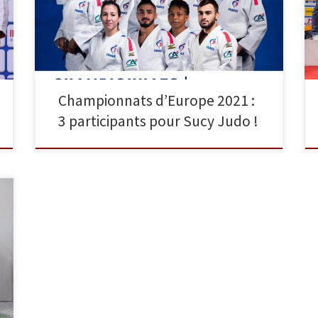
athlètes de Sucy Judo : Luka Mkheidze en -60 kg,
Nicolas Chilard en -81 kg et Alexis Mathieu en -90 kg.
Luka Mkheidze, […]
Championnats d’Europe 2021 :
3 participants pour Sucy Judo !