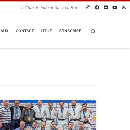
Le Club de Judo de Sucy-en-Brie
Search
IAUX
CONTACT
UTILE
S’INSCRIRE
Dimanche 17 novembre, nos seniors sont devenus
vice-champions d’Europe par équipe à Odivelas, au
Portugal. Cette deuxième place, obtenue lors de la