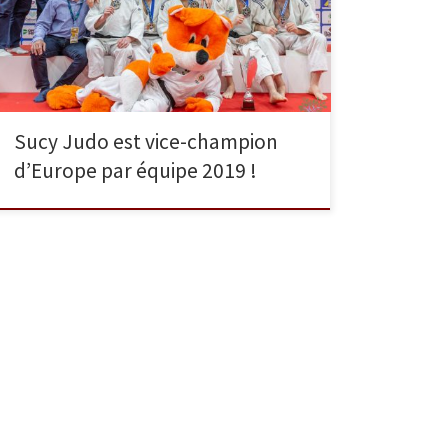
quatrième participation à cette compétition
européenne (2015, 2017, 2018 et 2019), est un
évènement pour notre club ! Retour sur cette
première fois. Pour leur première rencontre, nos […]
Sucy Judo est vice-champion
d’Europe par équipe 2019 !