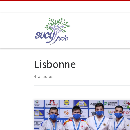
Passer au contenu
Lisbonne
4 articles
Les championnats d’Europe seniors se sont tenus du
16 au 18 avril et trois judokas du club y ont participé.
Dans la catégorie des -60 kg, Luka Mkheidze remporte