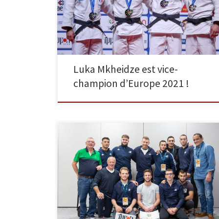
une médaille d’argent et devient donc vice-champion
d’Europe ! Nicolas Chilard et Alexis Mathieu ne
parviennent pas à se classer. Belle […]
Luka Mkheidze est vice-
champion d’Europe 2021 !
En juin dernier, notre équipe de seniors a terminé
vice-championne de France 1re division. Elle est donc
de nouveau qualifiée pour la Coupe d’Europe des
clubs. C’est ce dimanche 17 novembre à Lisbonne au
Portugal que notre équipe, coachée par Stéphane,
participe à cette compétition. Voici sa composition :
-66 […]