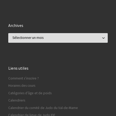
Archives
Archives
Liens utiles
Comment s’inscrire ?
Horaires des cours
Catégories d’âge et de poids
Calendriers
Calendrier du comité de Judo du Val-de-Marne
Calendrier de ligue de Judo IDF