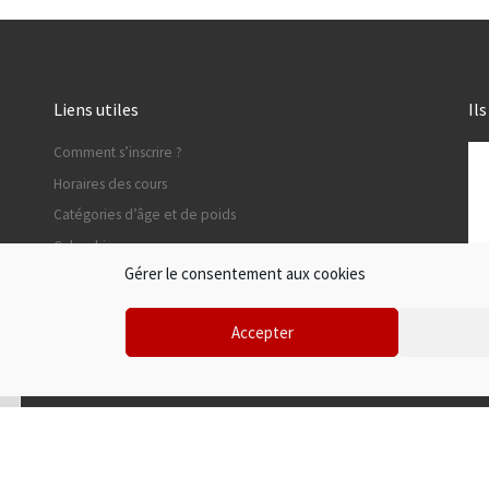
Liens utiles
Il
Comment s’inscrire ?
Horaires des cours
Catégories d’âge et de poids
Calendriers
Gérer le consentement aux cookies
Calendrier du comité de Judo du Val-de-Marne
Calendrier de ligue de Judo IDF
Accepter