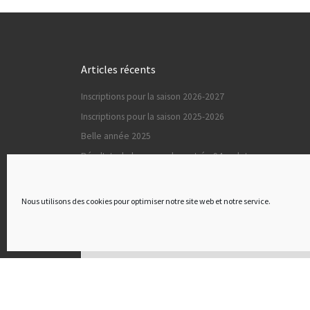
Articles récents
Inscriptions pour la saison 2026-2027
Inscriptions pour la saison 2025-2026
Belle année 2025
Résultats de la coupe de rentrée 94 cadets
Inscriptions pour la saison 2024-2025
Nous utilisons des cookies pour optimiser notre site web et notre service.
Archives
Archives