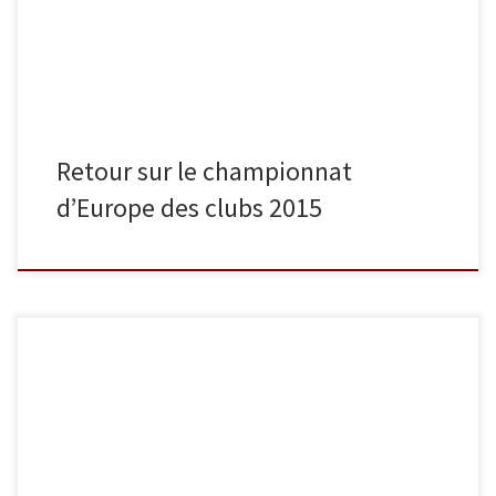
Shevardani 2005. En repêchage, elle perd […]
Retour sur le championnat
d’Europe des clubs 2015
Le 7 mars dernier, les séniors de Sucy Judo réalisaient l’exploit de
remporter le championnat de France 1re division par équipes. Ce
titre, premier de l’histoire du club, leur a permis d’obtenir
directement leur qualification pour le championnat d’Europe des