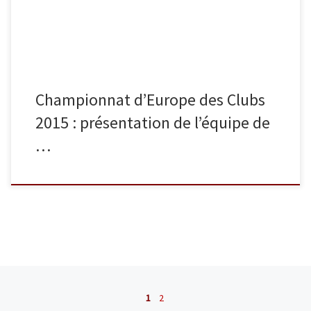
Clubs qui prend place à Tbilissi en Géorgie. Voici la […]
Championnat d’Europe des Clubs
2015 : présentation de l’équipe de
…
Navigation dans les articles
1
2