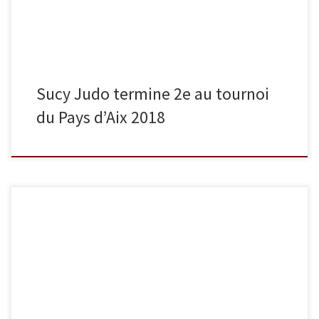
Sucy Judo termine 2e au tournoi
du Pays d’Aix 2018
Le week-end du 18 et 19 novembre se tiendront les championnats
de France 1re division au vélodrome national de Saint-Quentin-en-
Yvelines. Durant ces deux journées, 11 judokas de Sucy Judo
tenteront de décrocher le titre de champion de France. Ils seront
coachés par Stéphane Auduc et Frédéric Stiegelmann.
Combattront samedi : […]