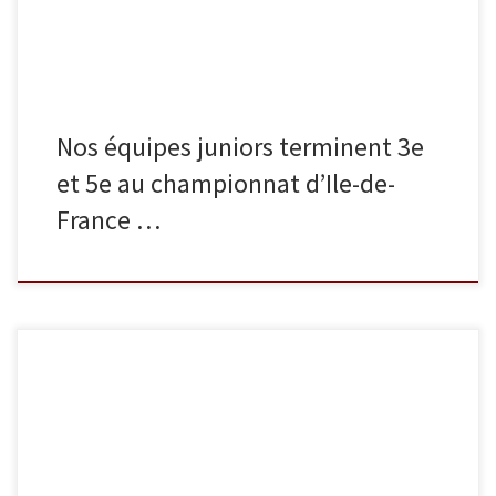
Nos équipes juniors terminent 3e
et 5e au championnat d’Ile-de-
France …
Samedi 19 décembre, l’équipe séniors de Sucy Judo était à
Tbilissi, en Géorgie, pour se mesurer à une partie de l’élite des
clubs européens à l’occasion du championnat d’Europe des clubs.
Au premier tour, l’équipe s’est inclinée 2 à 3 face au club de