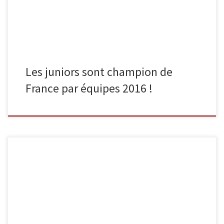
championnat d’Ile-de-France, avait les capacités de […]
Les juniors sont champion de
France par équipes 2016 !
Dimanche 6 novembre s’est déroulé le championnat d’Ile-de-
France par équipes de clubs au stade de Coubertin. Sucy Judo y
présentait une équipe masculine et une équipe féminine. Les
filles terminent à la 5e place, dans un tableau de 8 équipes. Après
avoir remporté leur premier tour 3 à 2, elles […]