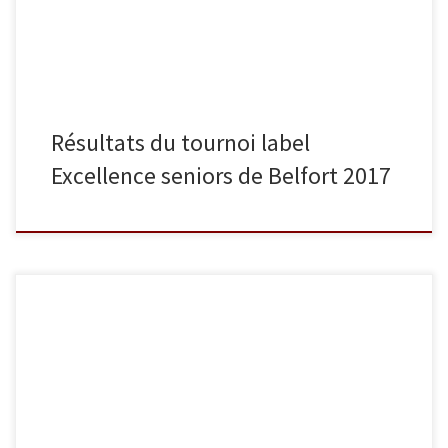
Homo […]
Résultats du tournoi label
Excellence seniors de Belfort 2017
Dimanche 24 septembre, nos cadets et seniors ont participé à leur
première compétition de la saison en combattant au tournoi de
Rouen par équipes. L’équipe 1 des cadets a terminé à la 2e place.
Sortie première de sa poule sa poule elle s’incline en finale face à
une équipe biélorusse. […]