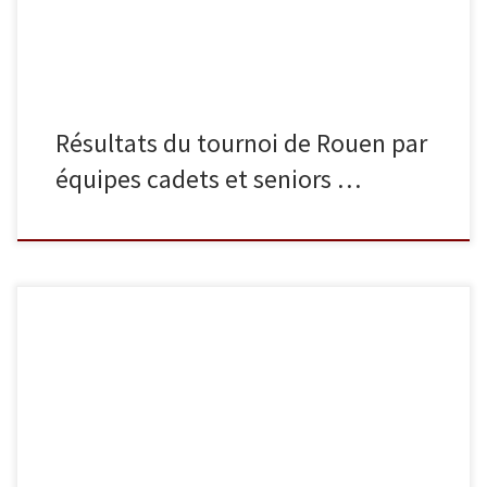
Résultats du tournoi de Rouen par
équipes cadets et seniors …
Samedi 27 mai se sont tenues les demi-finales du championnat de
France séniors. L’occasion pour nos judokas de tenter de se
qualifier pour le championnat de France 1re division. Voici les
résultats : En -60 kg, Luka Mkheidze termine 1er (INJ), en -66 kg,
Hugo Fonghetti termine 7e (INJ), en -73 […]