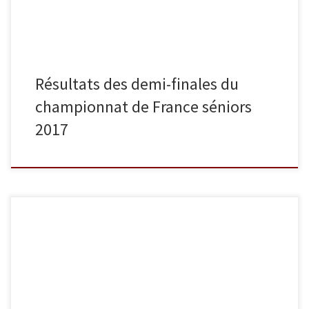
Résultats des demi-finales du
championnat de France séniors
2017
Ils l’ont fait ! Moins de deux ans après leurs aînés et partenaires
d’entraînement, les séniors champions de France 2015, nos juniors
sont devenus à leur tour champions de France ! Philippe Boucard
avait l’intime conviction que cette équipe, qui a terminé 3e au