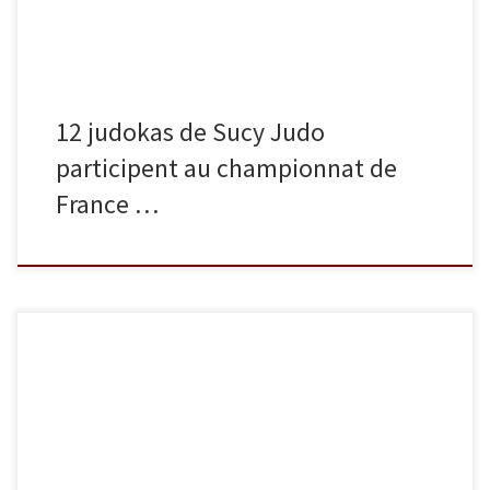
12 judokas de Sucy Judo
participent au championnat de
France …
Les 7 et 8 octobre s’est tenu le tournoi seniors de Belfort. Voici les
résultats de nos seniors. En -66 kg, Mathias Boucher termine 1er, en
-73 kg, Axel Berthelot termine 5e, en -81 kg, Enzo Hilaire termine
5e, en -90 kg, Abderhamane Diao termine 7e, en -100 kg, Nicolas