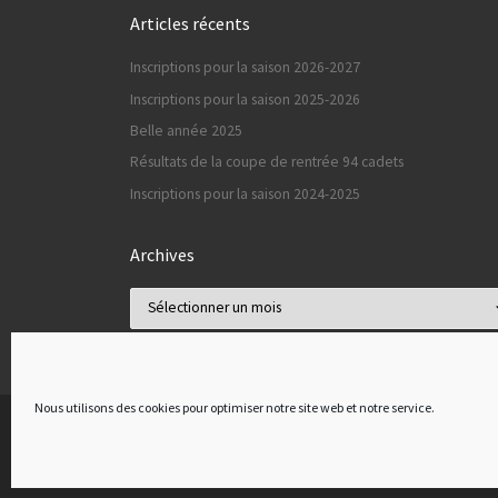
Articles récents
Inscriptions pour la saison 2026-2027
Inscriptions pour la saison 2025-2026
Belle année 2025
Résultats de la coupe de rentrée 94 cadets
Inscriptions pour la saison 2024-2025
Archives
Archives
Nous utilisons des cookies pour optimiser notre site web et notre service.
© 2026
Sucy Judo
– Tous droits réservés
Propulsé par
WP
– Réalisé avec the
Thème Customizr