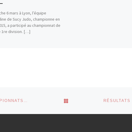
he 6 mars à Lyon, l’équipe
ine de Sucy Judo, championne en
2015, a participé au championnat de
 1re division. […]
RETOUR À LA LISTE DES
STÉPHANE AUDUC : PETIT RETOUR SUR LES CHAMPIONNATS DE FRANCE 1RE DIVISION 2014