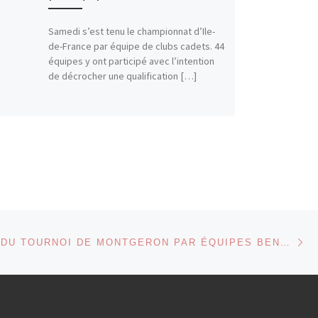
Samedi s’est tenu le championnat d’Ile-
de-France par équipe de clubs cadets. 44
équipes y ont participé avec l’intention
de décrocher une qualification […]
Ar
 ARTICLES
RÉSULTATS DU TOURNOI DE MONTGERON PAR ÉQUIPES BENJAMINS ET MINIMES