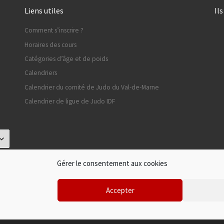
Liens utiles
Il
Comment s’inscrire ?
Horaires des cours
Catégories d’âge et de poids
Calendriers
Calendrier du comité de Judo du Val-de-Marne
Calendrier de ligue de Judo IDF
Gérer le consentement aux cookies
Accepter