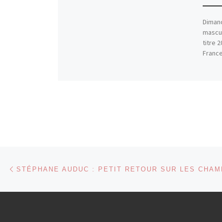
Dimanc
mascul
titre 
France
Parcourir les articles
Article précédent