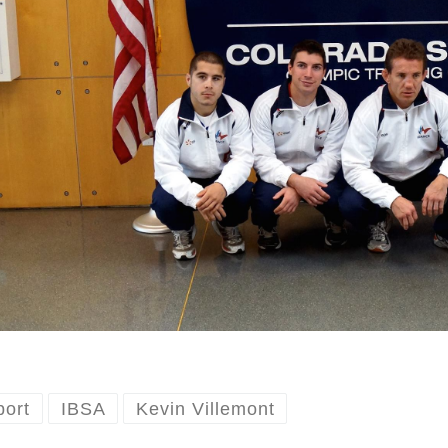
port
IBSA
Kevin Villemont