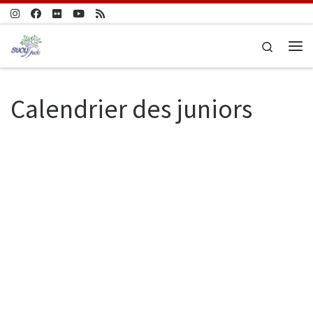
Passer au contenu
Search
Me
Calendrier des juniors