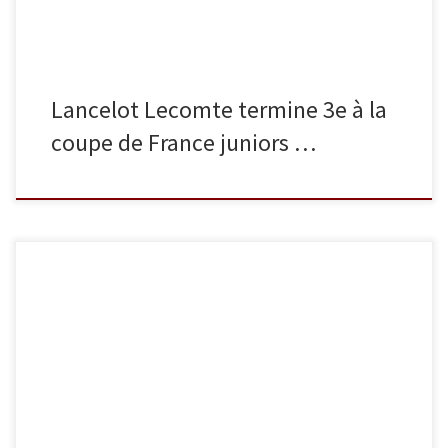
Lancelot Lecomte termine 3e à la
coupe de France juniors …
Dimanche 4 décembre, une semaine après le championnat de
France par équipes, quelques cadets ont participé au tournoi
Nantes Atlantique label Excellence (ex label A). En – 55 kg,
Lancelot Lecomte termine 1 et Antoine Jargot termine 9e, en -60
kg, Alexy Coulombel termine 5e et Bel-Air Pasi termine 9e, en […]