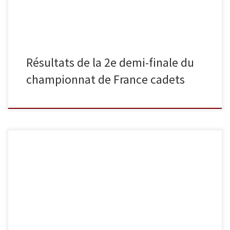
Résultats de la 2e demi-finale du
championnat de France cadets
Samedi 24 octobre 2015 Lancelot a remporté la coupe de France
cadets qui se tenait à Ceyrat. Il a remporté ses 9 combats dans la
catégorie des -55 kg. Voici ce que Philippe, son coach, pense de
sa prestation : Il s’agit d’une très belle journée pour Lancelot. Il a
[…]