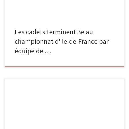
Les cadets terminent 3e au
championnat d’Ile-de-France par
équipe de …
Dimanche 2 octobre s’est tenue la coupe IDF juniors à Brétigny. En
-52 kg, Laetitia Henry et Lancelot Lecomte remportent tous les
deux la compétition, respectivement en -52 kg et en -55 kg. Bravo
à eux !