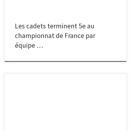
Les cadets terminent 5e au
championnat de France par
équipe …
Samedi s’est tenu le championnat d’Ile-de-France par équipe de
clubs cadets. 44 équipes y ont participé avec l’intention de
décrocher une qualification pour le championnat de France. En
battant le V.O.I judo (Auvers-sur-Oise) 3 à 2, notre équipe de
cadets, accompagnée par Philippe, a terminé à la 3e place. Elle
est […]