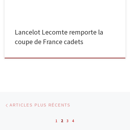
Lancelot Lecomte remporte la
coupe de France cadets
Navigation dans les articles
Articles plus récents
ARTICLES PLUS RÉCENTS
1
2
3
4