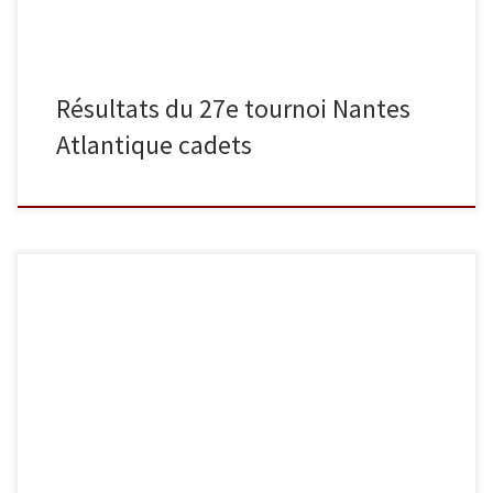
Résultats du 27e tournoi Nantes
Atlantique cadets
Samedi 26 novembre s’est tenu le championnat de France par
équipe de clubs cadets à l’Institut National du Judo. Après
leur troisième place au championnat d’Ile-de-France, nos cadets
étaient déterminés à faire le maximum pour monter sur les
marches du podium. Ils manquent leur objectif de peu en
terminant à la 5e place […]