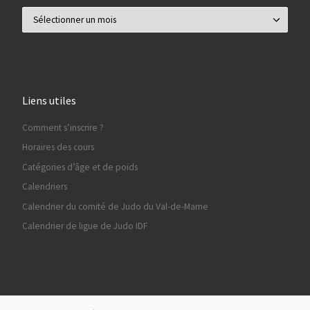
Archives
Liens utiles
Comment s’inscrire ?
Horaires des cours
Catégories d’âge et de poids
Calendriers
Calendrier du comité de Judo du Val-de-Marne
Calendrier de ligue de Judo IDF
Ils nous soutiennent