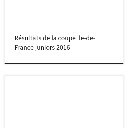
Résultats de la coupe Ile-de-
France juniors 2016
Dimanche 13 mars les cadets non qualifiés pour le championnat
de France se sont rendus à Epinal pour la 2e demi-finale du
championnat de France. En -55 kg, Lancelot Lecomte termine 3e
et est donc qualifié pour la coupe de France. Benjamin
Niedzwiedz et Andy Plard terminent à la 5e […]