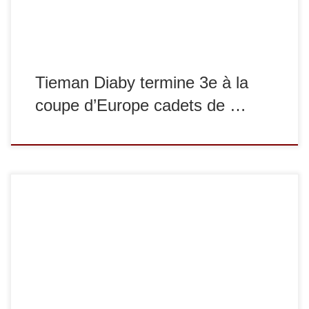
Tieman Diaby termine 3e à la
coupe d’Europe cadets de …
Les 28 et 29 octobre s’est tenue la coupe européenne
seniors de de Malaga. Voici les résultats. En -60 kg, Luka
Mkheidze termine 2e, en -100 kg, Joseph Terhec termine
1er et Nicolas Homo termine 5e. Bravo à tous !