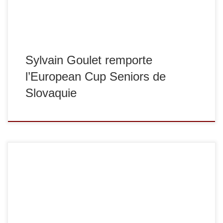
Sylvain Goulet remporte
l’European Cup Seniors de
Slovaquie
Samedi 17 et dimanche 18 mai s’est déroulée la Coupe
d’Europe de Russie à Orenbourg. En -66 kg, Hugo
Fonghetti a terminé à la 2ème place. Bravo à lui ! En -90
kg, Adlan Eskirkhanov, ancien sucycien et désormais
membre de la délégation russe, a terminé 5ème. Il en va