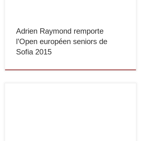
Adrien Raymond remporte
l’Open européen seniors de
Sofia 2015
Sylvain Goulet, compétiteur à Sucy Judo, a remporté
samedi 6 septembre l’European Cup Seniors de Bratislava
(Slovaquie), dans la catégorie des -60 kg. La réaction de
Stéphane, son coach, est simple : « ça gagne ! ». Bravo à
lui pour ce très bon début de saison !