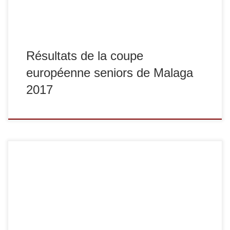
Résultats de la coupe
européenne seniors de Malaga
2017
Dimanche 6 juin, Axel Clerget a remporté l’Open européen
seniors de Minsk (Biélorussie) dans la catégorie des -90 kg.
Voici sa réaction : Je gagne aujourd’hui la world cup de
Minsk. J’en suis très heureux malgré un début de
compétition difficile sans sensation. Mais c’est une nouvelle