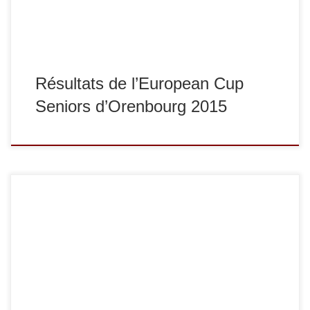
Résultats de l’European Cup
Seniors d’Orenbourg 2015
Les 21 et 22 mars s’est déroulée la coupe d’Europe de
Sarajevo. Voici les résultats. En -60 kg, Sylvain Goulet
termine 3e, en -81 kg, Medhi Tobrouki termine 7e, en -90
kg, Axel Clerget termine 1er. Bravo à tous !