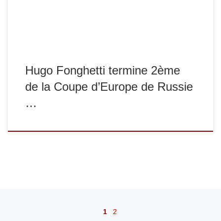
[…]
Hugo Fonghetti termine 2ème
de la Coupe d’Europe de Russie
…
Navigation dans les articles
1
2