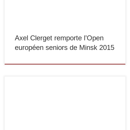
victoire et la […]
Axel Clerget remporte l’Open
européen seniors de Minsk 2015
Le week-end du 16 et 17 mai s’est tenue l’édition 2015 de
l’European Cup seniors d’Orenbourg (Russie). Axel Clerget
remporte la compétition dans la catégorie des -90 kg tandis
que Mehdi Tobrouki termine 3e dans la catégorie de poids
inférieure (-81 kg). Notons qu’Arthur, frère d’Axel et qui
s’entraîne régulièrement […]