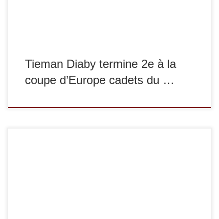
combattu […]
Tieman Diaby termine 2e à la
coupe d’Europe cadets du …
Dimanche 6 mai, Tieman Diaby a participé à la coupe
d’Europe de Roumanie à Cluj-Napoca. Il a remporté le
bronze dans la catégorie des +90 kg. Toutes nos
félicitations ! Notez que le 22 avril dernier, il a terminé à la
5e place de la coupe d’Europe de République Tchèque […]