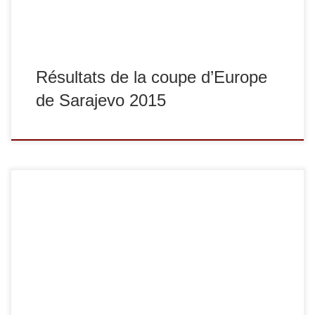
Résultats de la coupe d’Europe
de Sarajevo 2015
Samedi 7 février, Adrien Raymond a remporté l’Open
européen seniors de Sofia (Bulgarie) dans la catégorie des
-60 kg. Voici la vidéo de sa finale contre le
Géorgien Chkhvimiani. Bravo Adrien !