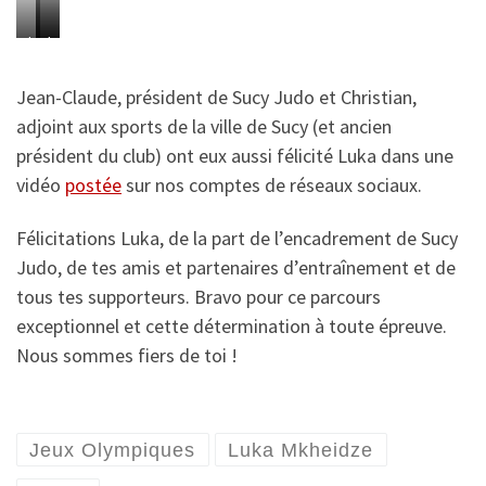
y
y
y
a
b
b
o
o
o
L
L
L
n
i
i
2
2
2
u
u
u
u
R
R
0
0
0
Jean-Claude, président de Sucy Judo et Christian,
k
k
k
e
u
u
2
2
2
adjoint aux sports de la ville de Sucy (et ancien
a
a
a
l
a
a
0
0
0
président du club) ont eux aussi félicité Luka dans une
M
M
M
e
n
n
P
P
P
vidéo
postée
sur nos comptes de réseaux sociaux.
k
k
k
D
h
h
h
h
h
h
i
Félicitations Luka, de la part de l’encadrement de Sucy
o
o
o
e
e
e
F
Judo, de tes amis et partenaires d’entraînement et de
t
t
t
i
i
i
e
tous tes supporteurs. Bravo pour ce parcours
o
o
o
d
d
d
l
exceptionnel et cette détermination à toute épreuve.
:
:
:
z
z
z
i
Nous sommes fiers de toi !
E
I
I
e
e
e
c
J
J
J
a
a
a
i
U
F
F
u
u
u
a
/
/
/
Jeux Olympiques
Luka Mkheidze
x
x
x
n
G
G
E
J
J
J