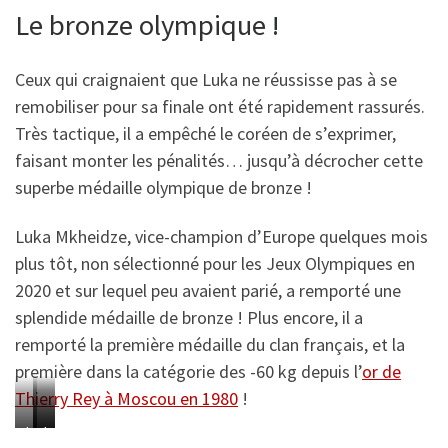
n
n
k
k
k
Le bronze olympique !
y
y
y
u
u
a
a
a
o
o
o
e
e
M
M
M
2
2
2
Ceux qui craignaient que Luka ne réussisse pas à se
l
l
k
k
k
0
0
0
remobiliser pour sa finale ont été rapidement rassurés.
e
e
h
h
h
2
2
2
Très tactique, il a empêché le coréen de s’exprimer,
D
D
e
e
e
0
0
0
faisant monter les pénalités… jusqu’à décrocher cette
i
i
i
i
i
P
P
P
superbe médaille olympique de bronze !
F
F
d
d
d
h
h
h
e
e
z
z
z
Luka Mkheidze, vice-champion d’Europe quelques mois
o
o
o
l
l
e
e
e
plus tôt, non sélectionné pour les Jeux Olympiques en
t
t
t
i
i
a
a
a
2020 et sur lequel peu avaient parié, a remporté une
o
o
o
c
c
u
u
u
splendide médaille de bronze ! Plus encore, il a
:
:
:
i
i
x
x
x
remporté la première médaille du clan français, et la
I
I
I
a
a
J
J
J
première dans la catégorie des -60 kg depuis l’
or de
J
J
J
n
n
e
e
e
Thierry Rey à Moscou en 1980
!
F
F
F
t
t
u
u
u
/
/
/
L
L
L
o
o
x
x
x