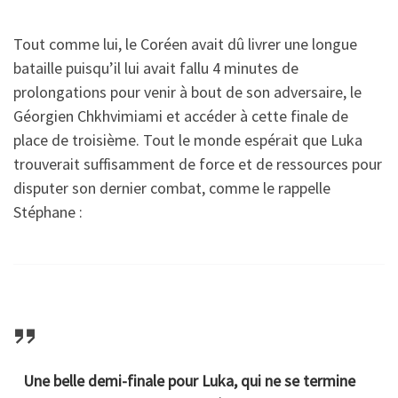
l
l
u
u
u
y
y
Tout comme lui, le Coréen avait dû livrer une longue
k
k
k
m
m
bataille puisqu’il lui avait fallu 4 minutes de
a
a
a
p
p
prolongations pour venir à bout de son adversaire, le
M
M
M
i
i
Géorgien Chkhvimiami et accéder à cette finale de
k
k
k
q
q
place de troisième. Tout le monde espérait que Luka
h
h
h
u
u
trouverait suffisamment de force et de ressources pour
e
e
e
e
e
disputer son dernier combat, comme le rappelle
i
i
i
s
s
Stéphane :
d
d
d
d
d
z
z
z
e
e
e
e
e
T
T
a
a
a
o
o
u
u
u
k
k
x
x
x
y
y
J
J
J
o
o
Une belle demi-finale pour Luka, qui ne se termine
e
e
e
2
2