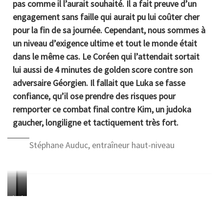
pas comme il l’aurait souhaité. Il a fait preuve d’un
u
u
u
0
0
engagement sans faille qui aurait pu lui coûter cher
x
x
x
2
2
pour la fin de sa journée. Cependant, nous sommes à
O
O
O
0
0
un niveau d’exigence ultime et tout le monde était
l
l
l
P
P
dans le même cas. Le Coréen qui l’attendait sortait
y
y
y
h
h
lui aussi de 4 minutes de golden score contre son
m
m
m
o
o
adversaire Géorgien. Il fallait que Luka se fasse
p
p
p
t
t
confiance, qu’il ose prendre des risques pour
i
i
i
o
o
remporter ce combat final contre Kim, un judoka
q
q
q
:
:
gaucher, longiligne et tactiquement très fort.
u
u
u
I
I
e
e
e
J
J
Stéphane Auduc, entraîneur haut-niveau
s
s
s
F
F
d
d
d
/
/
e
e
e
E
E
T
T
T
m
m
L
L
L
o
o
o
a
a
u
u
u
k
k
k