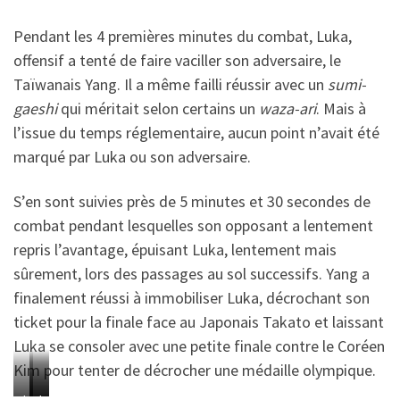
M
M
Pendant les 4 premières minutes du combat, Luka,
k
k
offensif a tenté de faire vaciller son adversaire, le
h
h
Taïwanais Yang. Il a même failli réussir avec un
sumi-
e
e
gaeshi
qui méritait selon certains un
waza-ari
. Mais à
i
i
l’issue du temps réglementaire, aucun point n’avait été
d
d
marqué par Luka ou son adversaire.
z
z
e
e
S’en sont suivies près de 5 minutes et 30 secondes de
a
a
combat pendant lesquelles son opposant a lentement
u
u
repris l’avantage, épuisant Luka, lentement mais
x
x
sûrement, lors des passages au sol successifs. Yang a
J
J
finalement réussi à immobiliser Luka, décrochant son
e
e
ticket pour la finale face au Japonais Takato et laissant
u
u
Luka se consoler avec une petite finale contre le Coréen
x
x
Kim pour tenter de décrocher une médaille olympique.
O
O
L
L
L