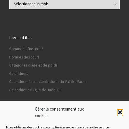
Archives
Liens utiles
Comment s’inscrire ?
Horaires des cours
Catégories d’âge et de poids
Calendriers
Calendrier du comité de Judo du Val-de-Marne
Calendrier de ligue de Judo IDF
Gérer le consentement aux
cookies
Ils nous soutiennent
Nous utilisons des cookies pour optimiser notre site web et notre service.