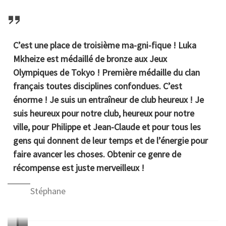
o
o
o
x
x
x
2
2
2
O
O
O
0
0
0
l
l
l
2
2
2
C’est une place de troisième ma-gni-fique ! Luka
y
y
y
0
0
0
Mkheize est médaillé de bronze aux Jeux
m
m
m
P
P
P
Olympiques de Tokyo ! Première médaille du clan
p
p
p
h
h
h
français toutes disciplines confondues. C’est
i
i
i
o
o
o
énorme ! Je suis un entraîneur de club heureux ! Je
q
q
q
t
t
t
suis heureux pour notre club, heureux pour notre
u
u
u
o
o
o
ville, pour Philippe et Jean-Claude et pour tous les
e
e
e
:
:
:
gens qui donnent de leur temps et de l’énergie pour
s
s
s
I
E
E
faire avancer les choses. Obtenir ce genre de
d
d
d
J
J
J
récompense est juste merveilleux !
e
e
e
F
U
U
T
T
T
Stéphane
/
/
/
o
o
o
E
G
G
k
k
k
m
a
a