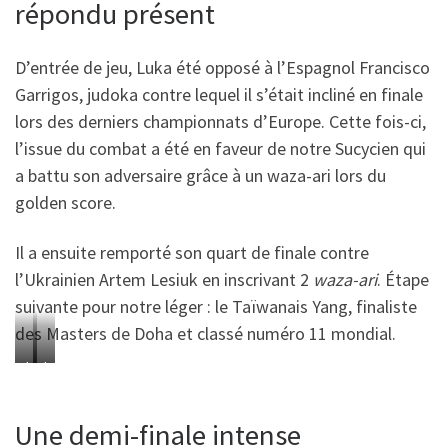
répondu présent
D’entrée de jeu, Luka été opposé à l’Espagnol Francisco
Garrigos, judoka contre lequel il s’était incliné en finale
lors des derniers championnats d’Europe. Cette fois-ci,
l’issue du combat a été en faveur de notre Sucycien qui
a battu son adversaire grâce à un waza-ari lors du
golden score.
Il a ensuite remporté son quart de finale contre
l’Ukrainien Artem Lesiuk en inscrivant 2
waza-ari
. Étape
suivante pour notre léger : le Taïwanais Yang, finaliste
des Masters de Doha et classé numéro 11 mondial.
L
L
u
u
k
k
Une demi-finale intense
a
a