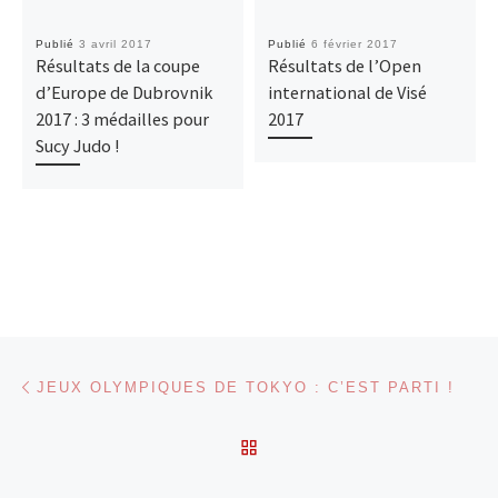
n
o
o
o
t
k
k
k
Publié
3 avril 2017
Publié
6 février 2017
o
Résultats de la coupe
Résultats de l’Open
y
y
y
n
d’Europe de Dubrovnik
international de Visé
o
o
o
2017 : 3 médailles pour
2017
i
2
2
2
Sucy Judo !
o
0
0
0
2
2
2
0
0
0
P
P
P
h
h
h
o
o
o
t
t
t
Parcourir les articles
o
o
o
Article précédent
JEUX OLYMPIQUES DE TOKYO : C’EST PARTI !
:
:
:
I
I
E
RETOUR À LA LISTE DES
J
J
J
F
F
U
Ar