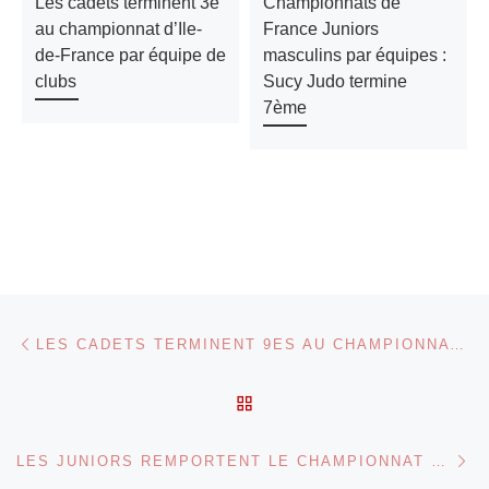
Les cadets terminent 3e
Championnats de
au championnat d’Ile-
France Juniors
de-France par équipe de
masculins par équipes :
clubs
Sucy Judo termine
7ème
Parcourir les articles
Article précédent
LES CADETS TERMINENT 9ES AU CHAMPIONNAT D’ILE-DE-FRANCE PAR ÉQUIPE 2018
RETOUR À LA LISTE DES
Ar
LES JUNIORS REMPORTENT LE CHAMPIONNAT D’ILE-DE-FRANCE PAR ÉQUIPE 2018 !