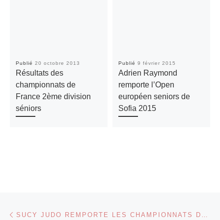
Publié
20 octobre 2013
Publié
9 février 2015
Résultats des
Adrien Raymond
championnats de
remporte l’Open
France 2ème division
européen seniors de
séniors
Sofia 2015
Parcourir les articles
Article précédent
SUCY JUDO REMPORTE LES CHAMPIONNATS DU VAL-DE-MARNE BENJAMINS PAR ÉQUIPES