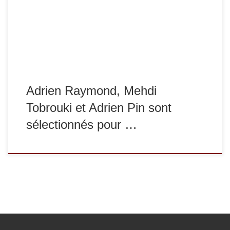
pour la première fois, 3 judokas du club ont été
sélectionnés par la Fédération Française de Judo pour
disputer ce […]
Adrien Raymond, Mehdi
Tobrouki et Adrien Pin sont
sélectionnés pour …