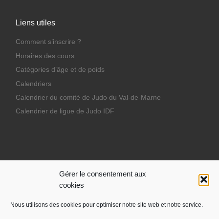
Liens utiles
Comment s’inscrire ?
Horaires des cours
Catégories d’âge et de poids
Calendriers
Calendrier du comité de Judo du Val-de-Marne
Calendrier de ligue de Judo IDF
Ils nous soutiennent
Gérer le consentement aux
cookies
Nous utilisons des cookies pour optimiser notre site web et notre service.