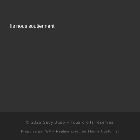
Ils nous soutiennent
© 2026
Sucy Judo
– Tous droits réservés
Propulsé par
WP
– Réalisé avec the
Thème Customizr