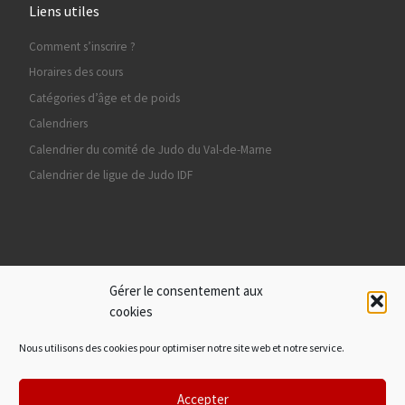
Liens utiles
Comment s’inscrire ?
Horaires des cours
Catégories d’âge et de poids
Calendriers
Calendrier du comité de Judo du Val-de-Marne
Calendrier de ligue de Judo IDF
Ils nous soutiennent
Gérer le consentement aux
cookies
Nous utilisons des cookies pour optimiser notre site web et notre service.
Accepter