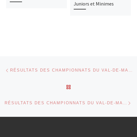
Juniors et Minimes
Parcourir les articles
Article précédent
RÉSULTATS DES CHAMPIONNATS DU VAL-DE-MARNE PAR ÉQUIPE CADETTES ET CADETS
RETOUR À LA LISTE DES
Ar
RÉSULTATS DES CHAMPIONNATS DU VAL-DE-MARNE JUNIORS