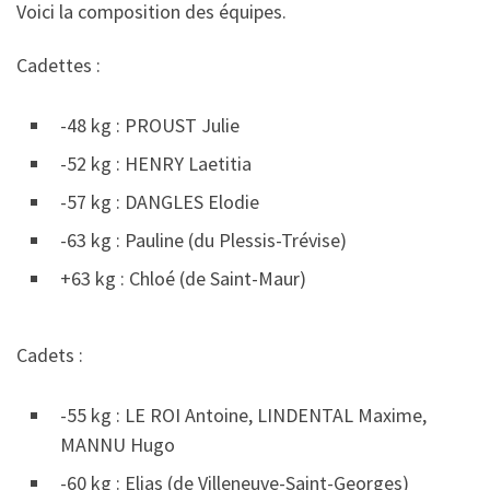
Voici la composition des équipes.
Cadettes :
-48 kg : PROUST Julie
-52 kg : HENRY Laetitia
-57 kg : DANGLES Elodie
-63 kg : Pauline (du Plessis-Trévise)
+63 kg : Chloé (de Saint-Maur)
Cadets :
-55 kg : LE ROI Antoine, LINDENTAL Maxime,
MANNU Hugo
-60 kg : Elias (de Villeneuve-Saint-Georges)