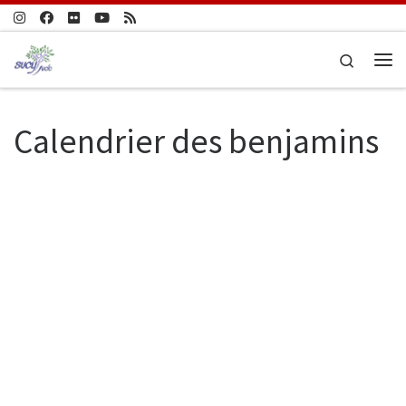
Passer au contenu
Search
Me
Calendrier des benjamins