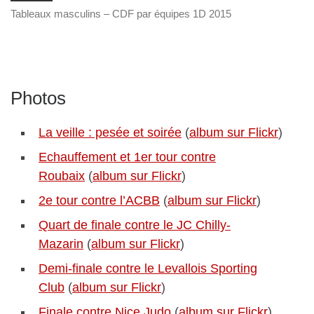
Tableaux masculins – CDF par équipes 1D 2015
Photos
La veille : pesée et soirée
(
album sur Flickr
)
Echauffement et 1er tour contre
Roubaix
(
album sur Flickr
)
2e tour contre l’ACBB
(
album sur Flickr
)
Quart de finale contre le JC Chilly-
Mazarin
(
album sur Flickr
)
Demi-finale contre le Levallois Sporting
Club
(
album sur Flickr
)
Finale contre Nice Judo
(
album sur Flickr
)