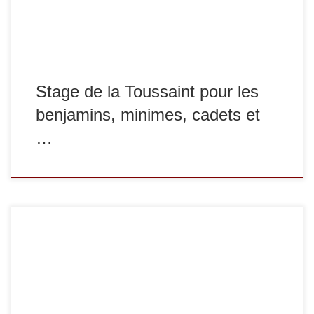
championnats de France), ce stage, […]
Stage de la Toussaint pour les
benjamins, minimes, cadets et
…
Du 28/08/2013 au 01/09/2013 un stage de préparation et
de perfectionnement dédié aux minimes, cadets, juniors,
séniors et vétérans compétiteurs a eu lieu à Sucy. Les
photos prises lors de ce stage sont en ligne dans notre