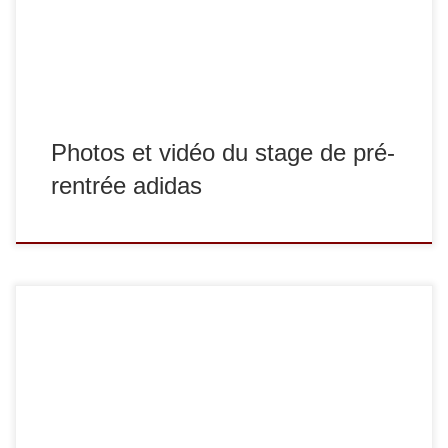
galerie de photos, rubrique stages. En bonus, nous vous
proposons une vidéo de […]
Photos et vidéo du stage de pré-
rentrée adidas
Pour préparer la saison sportive 2013-2014, le club
organise du 28/08/2013 au 01/09/2013 un stage de
préparation et de perfectionnement dédié aux minimes,
cadets, juniors, séniors et vétérans compétiteurs (avec la
présence de l’équipe séniors de Sucy Judo) et un stage de