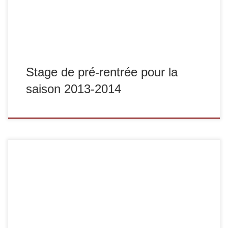
formation de professeurs (perfectionnement technique,
préparation des passages […]
Stage de pré-rentrée pour la
saison 2013-2014
Pendant les vacances de Pâques, Stéphane Auduc a
encadré un stage de judo ouvert aux cadets, juniors et
séniors à Sucy Judo. Le mercredi 18 Avril 2012, l’équipe
nationale Russe des déficients visuels, alors en stage en
France pour leur préparation des Jeux Paralympiques de