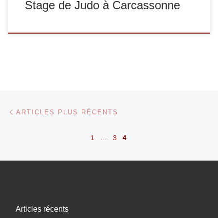
Stage de Judo à Carcassonne
Navigation dans les articles
Articles plus récents
ARTICLES PLUS RÉCENTS
1
…
3
4
Articles récents