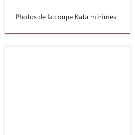
Photos de la coupe Kata minimes
Nous venons de mettre en ligne quelques photos du championnat
d’Europe vétérans qui a eu lieu le mois dernier. Vous les trouverez
dans la catégorie « Compétitions ».