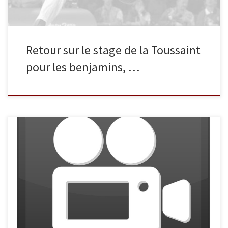
Retour sur le stage de la Toussaint
pour les benjamins, …
Du 28/08/2013 au 01/09/2013 un stage de préparation et de
perfectionnement dédié aux minimes, cadets, juniors, séniors et
vétérans compétiteurs a eu lieu à Sucy. Les photos prises lors de
ce stage sont en ligne dans notre galerie de photos, rubrique
stages. En bonus, nous vous proposons une vidéo de […]