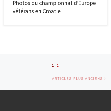
Photos du championnat d’Europe
vétérans en Croatie
Navigation dans les articles
1
2
Ar
ARTICLES PLUS ANCIENS