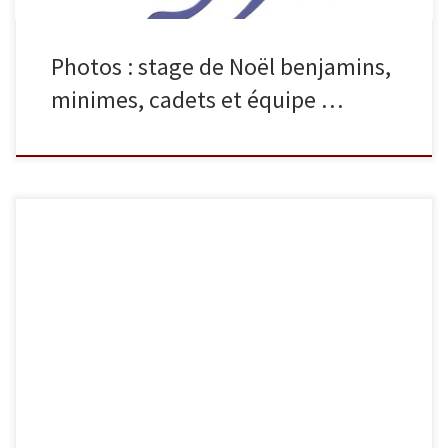
Photos : stage de Noël benjamins,
minimes, cadets et équipe …
Dimanche 16 décembre, des minimes de Sucy Judo ont participé
à la coupe Kata à Champigny. Les photos de cet évènement sont
disponibles dès à présent dans la galerie de photos, dans la
section compétitions. Un grand merci à Sébastien Lecomte pour
ces photos.