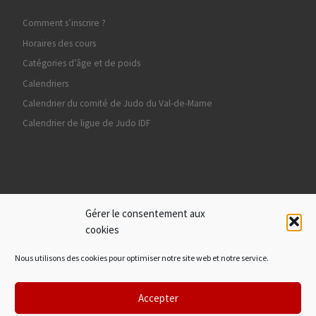
Comment s’inscrire ?
Horaires des cours
Catégories d’âge et de poids
Calendriers
Calendrier du comité de Judo du Val-de-Marne
Calendrier de ligue de Judo IDF
Ils nous soutiennent
Gérer le consentement aux
cookies
Nous utilisons des cookies pour optimiser notre site web et notre service.
Accepter
© 2026
Sucy Judo
– Tous droits réservés