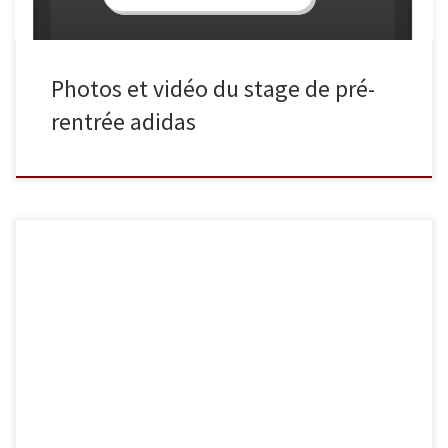
Photos et vidéo du stage de pré-
rentrée adidas
Cette année, Sucy Judo a fêté ses 35 ans. 35 ans de souvenirs
dont certains sont immortalisés en photo. Nous avons décidé de
numériser ces photos et de les ajouter à notre galerie. Vous
pouvez donc dès à présent replonger dans le passé en
découvrant une première série de clichés. […]