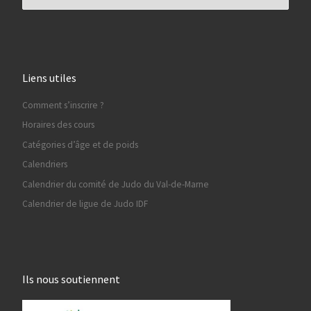
Liens utiles
Comment s’inscrire ?
Horaires des cours
Catégories d’âge et de poids
Calendriers
Calendrier du comité de Judo du Val-de-Marne
Calendrier de ligue de Judo IDF
Ils nous soutiennent