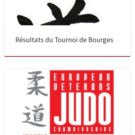
Résultats du Tournoi de Bourges
Du jeudi 7 octobre au dimanche 10 octobre ont eu lieu les
Championnats d’Europe Vétérans à Porec en Croatie. Voici les
résultats de nos judokas. F2 -57 kg Karine Paillard est championne
d’Europe M2 -90 kg Eric Masina est vice-champion d’Europe M3 -66
kg Christophe Vandesbosh termine troisième M4 -66 […]