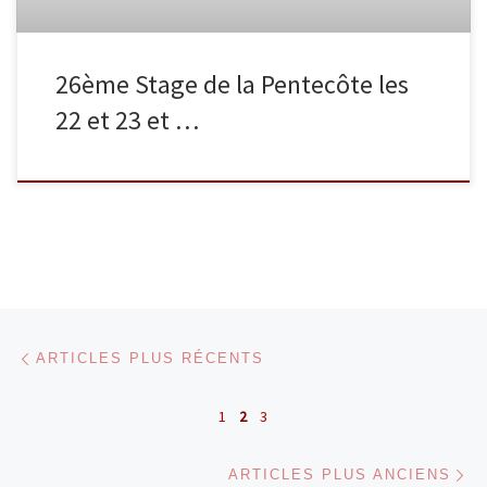
26ème Stage de la Pentecôte les
22 et 23 et …
Navigation dans les articles
Articles plus récents
ARTICLES PLUS RÉCENTS
1
2
3
Ar
ARTICLES PLUS ANCIENS