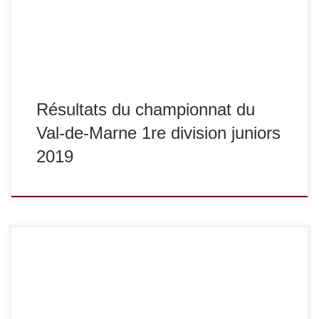
en -57 kg, Iliana Coffie termine 1re, Constance Chan Ky To
termine […]
Résultats du championnat du
Val-de-Marne 1re division juniors
2019
Jeudi 29 novembre s’est déroulé le championnat d’Ile-de-
France universitaire à l’institut du Judo à Paris. En -66 kg,