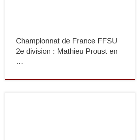
Championnat de France FFSU
2e division : Mathieu Proust en
…
Dimanche 13 janvier s’est tenu le championnat du Val-de-
Marne 1re division juniors. A la clé pour les médaillés, une
qualification pour le championnat d’Ile-de-France juniors.
Chez les filles : en -52 kg, Diane Chan Ky To termine 1re,