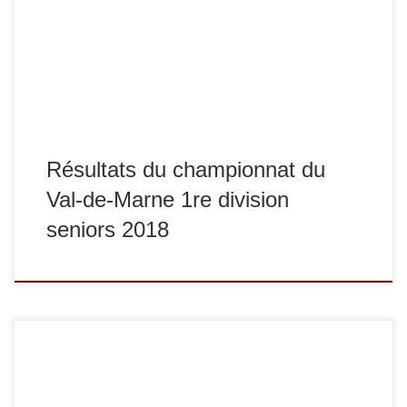
championnat de France 1re division. Voici les résultats de
nos seniors et juniors classés. En -48 kg, Amandine Barry
termine 1re, en -70 kg, Pauline Goubet termine 1re, en -66
kg, Julien Mercier […]
Résultats du championnat du
Val-de-Marne 1re division
seniors 2018
Dimanche 18 février s’est tenue la deuxième étape du