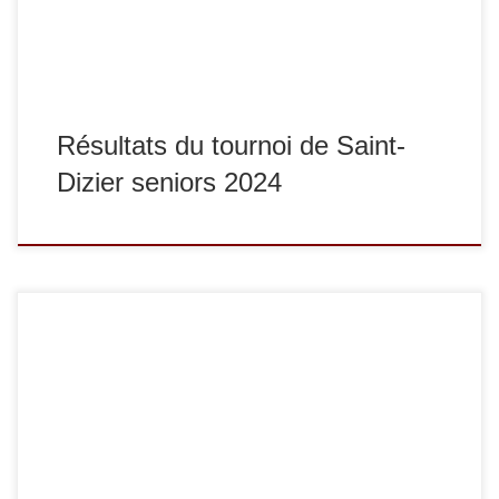
Résultats du tournoi de Saint-
Dizier seniors 2024
Dimanche 15 décembre s’est tenu le championnat duVal-
de-Marne juniors 2019 à Thiais. Voici les résultats. Chez les
filles : en -57 kg : Constance Chan Ky To termine 1re et
Faniry Réveillère termine 3e, en -63 kg : Iliana Coffie
termine 1re. Chez les garçons : en -55 kg : Ilyes […]