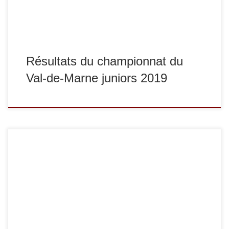
Résultats du championnat du
Val-de-Marne juniors 2019
Dimanche 7 avril s’est tenu le championnat du Val-de-
Marne seniors 1re division à l’Institut du Judo. Ce
championnat permet d’accéder à la demi-finale du
championnat de France 1re division. Parmi les sucyciens
présents sur place : -48 kg : Amandine Barry termine 1re,
-57 kg : Constance Chan Ky To […]