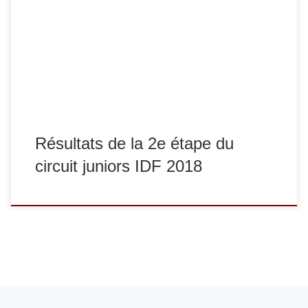
circuit juniors Ile-de-France à Brétigny-sur-Orge. A l’issue
de ce 2e tour, nous connaissons les juniors qualifiés pour
les demi-finales du championnat de France juniors. En -60
kg : Bel-Air Pasi termine 1er et Lancelot Lecomte termine
2e en -66 kg : […]
Résultats de la 2e étape du
circuit juniors IDF 2018