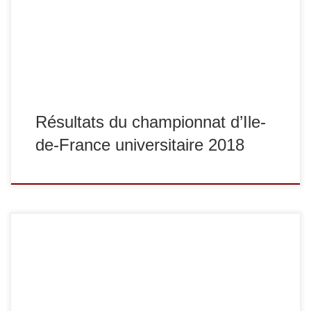
Jimmy Letords termine 1er et Mathieu Proust termine 5e,
en -81 kg, Adama Mansita termine 2e. Bravo !
Résultats du championnat d’Ile-
de-France universitaire 2018
Dimanche 30 septembre se sont tenus les championnats du
Val-de-Marne 2e division seniors. A la clé pour les finalistes,
une qualification pour le championnat de France 2e division
ou le championnat de France 3e division. A l’issue de cette