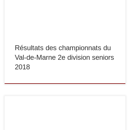
compétition, 7 de nos judokas sont qualifiés pour le
championnat de […]
Résultats des championnats du
Val-de-Marne 2e division seniors
2018
Dimanche 25 mars s’est tenu le championnat du Val-de-
Marne 1re division seniors, qualificatif pour la demi-finale du