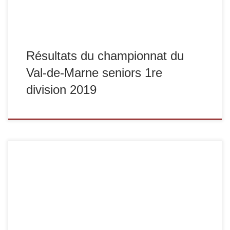
Résultats du championnat du
Val-de-Marne seniors 1re
division 2019
Jeudi 7 février se sont tenus les championnats de France
universitaires 2e division. Un de nos juniors, Mathieu
Proust, y a participé. Dans la catégorie des -66 kg, il
termine à la 2e place avec 3 combats gagnés et une finale
perdue. Félicitations ! Grâce à ce résultat, il se […]