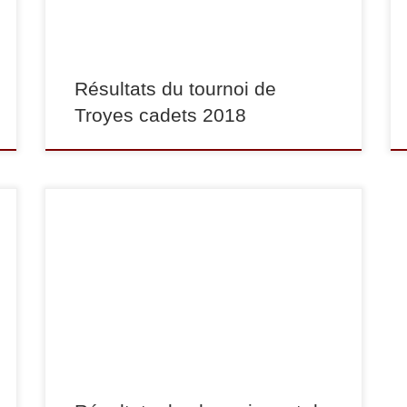
kg, Salaheddine Kachour termine 7e.
Résultats du tournoi de
Troyes cadets 2018
Dimanche 3 février s’est tenu le championnat du
Val-de-Marne cadets à Thiais. Les 5 meilleurs de
chaque catégorie sont sélectionnés pour
participer aux demi-finales du championnat de
France cadets qui se dérouleront à la fin du mois
de février et en mars. Voici les résultats de nos
cadettes : En […]