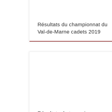
Faniry Réveillère termine 2e, […]
Résultats du championnat du
Val-de-Marne cadets 2019
Dimanche 25 mars s’est déroulé la 21 édition du
tournoi international de Maubeuge cadets. en
-52 kg, Loane Montenaro termine 3e, en -57 kg,
Diane Chan Ky To termine 2e, en -50 kg, Jesse
Waizenegger termine 3e, en -50 kg, Nathan
Boucard termine 5e, en -55 kg, John
Waizenegger termine […]