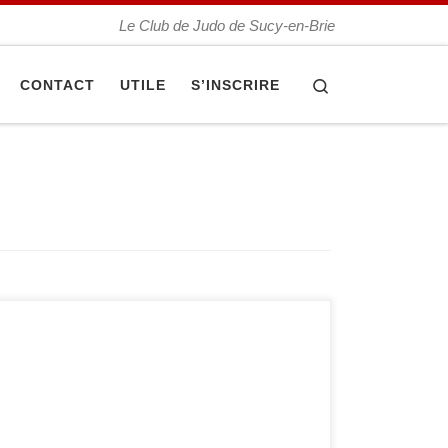
Le Club de Judo de Sucy-en-Brie
Search
CONTACT
UTILE
S’INSCRIRE
Dimanche 3 juin s’est tenue la coupe 94 cadets.
Elle permet au premier de chaque catégorie de
se qualifier pour le championnat de France 2e
division et au meilleur cadet 1re année de
chaque catégorie de se qualifier pour le
championnat de France espoirs. Chez les filles :