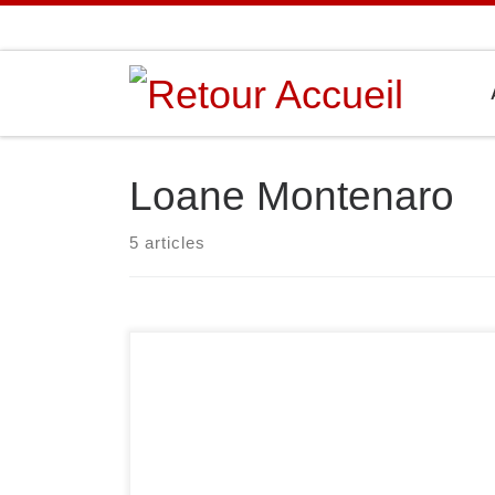
Passer au contenu
Loane Montenaro
5 articles
Dimanche 27 janvier s’est déroulé le
championnat du Val-de-Marne cadets. A la clé
pour tous les médaillés, une qualification pour le
championnat d’Ile-de-France qui aura lieu le 16
février. Voici les résultats. Chez les filles : en -52
kg, Loane Montenaro termine 1re, en -57 kg,