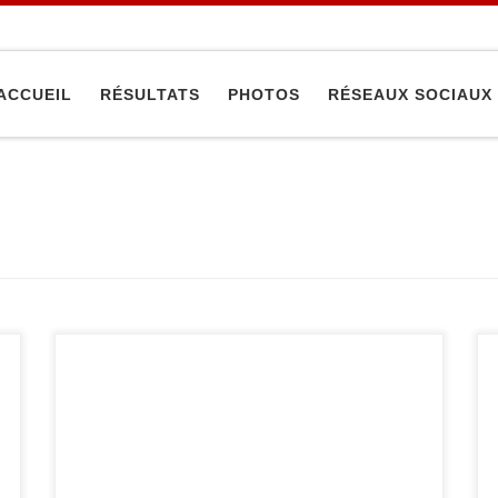
ACCUEIL
RÉSULTATS
PHOTOS
RÉSEAUX SOCIAUX
Samedi 27 octobre s’est déroulé le 27e
challenge de la ville de Troyes. Quelques cadets
du club y ont participé. En -52 kg, Loane
Montenaro termine 1re, en -55 kg, Jesse
Waizenegger termine 1er, en -81