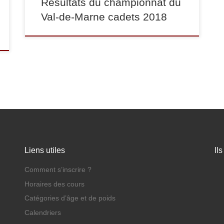
Résultats du championnat du
Val-de-Marne cadets 2018
Liens utiles
Il
Comment s’inscrire ?
Horaires des cours
Catégories d’âge et de poids
Calendriers