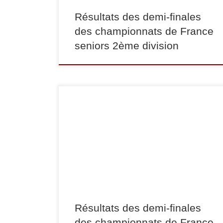
Résultats des demi-finales
des championnats de France
seniors 2ème division
Samedi 5 mai 2012 ont eu lieu les demi-finales
des championnats de France séniors masculins
et féminins à l’Institut du Judo. Parmi les judokas
du club qui ont participé : Adrien RAYMOND
termine 3ème en -60 kg Jean-Christophe LAMY
3ème en -66 kg Maxime CONDEMI termine
7ème en -100 kg […]
Résultats des demi-finales
des championnats de France