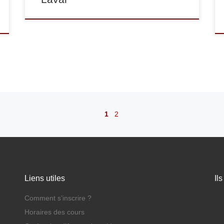
1
2
Liens utiles
Il
Comment s’inscrire ?
Horaires des cours