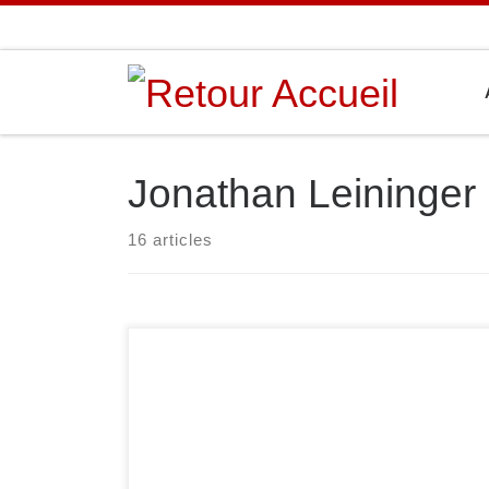
Passer au contenu
Jonathan Leininger
16 articles
Dimanche 16 février se sont déroulées les demi-
finales des championnats de France seniors à
l’Institut National du Judo (Paris). En -57 kg,
Camille Beney termine 3ème, en -66 kg, Hugo
Fonghetti termine 1er, en +100 kg, Jonathan
Leininger termine 3ème. Ces trois judokas sont