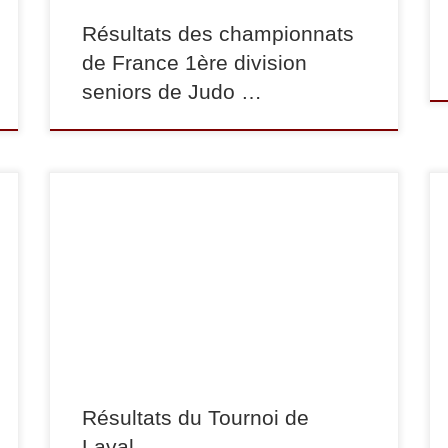
Résultats des championnats
de France 1ère division
seniors de Judo …
Le Tournoi de Laval s’est déroulé les 12 et 13
février. En -81 kg, Mehdi Tobrouki termine 3ème.
En +100 kg, Jonathan Leininger se classe 2ème.
Bravo à tous les deux ! Plus de résultats sur
Alljudo.net
Résultats du Tournoi de
Laval