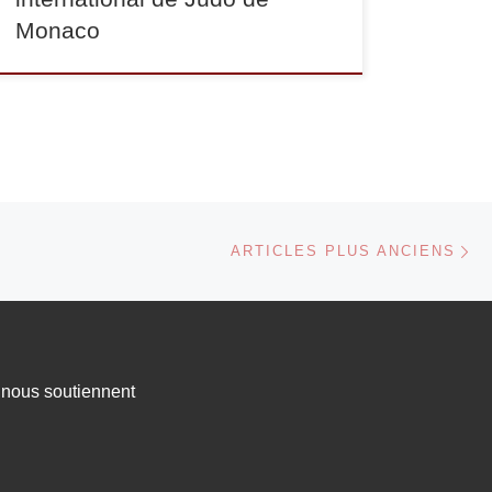
Monaco
Ar
ARTICLES PLUS ANCIENS
s nous soutiennent