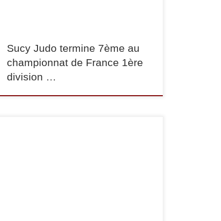
l’équipe d’A.D.J. 21 (Dijon) […]
Sucy Judo termine 7ème au
championnat de France 1ère
division …
Les championnats de France police de Judo ont
eu lieu le samedi 13 octobre 2012 à Lormont.
Trois judokas de Sucy Judo deviennent
champions de France police. Il s’agit de :
BOUSSIRON Vincent en -90 kg CONDEMI
Maxime en -100 kg PIN Adrien en + 100 kg
LEININGER Jonathan termine […]