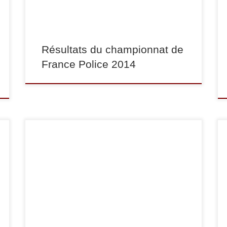
termine 3ème, -81 kg : Christophe BESNARD
[…]
Résultats du championnat de
France Police 2014
Le week-end du 24 et 25 novembre se sont
déroulés les championnats de France 1ère
division seniors de Judo 2012 à Montpellier.
Samedi 24, Adrien Raymond a terminé 2ème (et
est donc vice-champion de France) dans la
catégorie des -60 kg après s’être incliné face à
Issam Nour (RSC Montreuil) […]