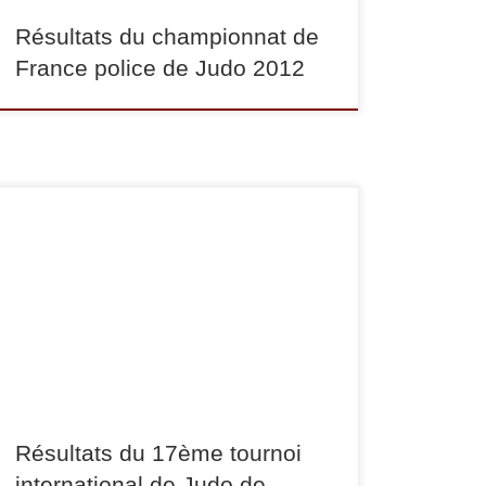
Résultats du championnat de
France police de Judo 2012
Ce dimanche 12 décembre 2010, des judokas de
Sucy Judo ont participé au tournoi international
de Monaco. Adrien Raymon termine 2ème dans
la catégorie des -60 kg, tandis que
Jonathan Leininger termine 3ème dans la
catégorie des -100 kg. Félicitations à tous les
deux.
Résultats du 17ème tournoi
international de Judo de