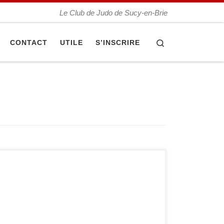
Le Club de Judo de Sucy-en-Brie
Search
CONTACT
UTILE
S’INSCRIRE
Dimanche 9 juin 2013, l’équipe sénior de Sucy
Judo a terminé 7ème au championnat de France
1ère division par équipes de club. L’équipe,
emmenée par Stéphane Auduc, démarre la
journée en affrontant le Dojo nantais. Après sa
victoire 4 à 1 contre cette dernière, elle rencontre