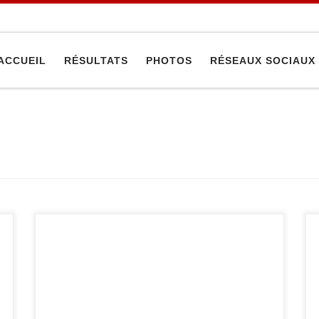
ACCUEIL
RÉSULTATS
PHOTOS
RÉSEAUX SOCIAUX
Dimanche dernier s’est déroulé le championnat
de France Police à l’Institut National du Judo. La
délégation sucycienne décroche entre autres
deux titres de champion de France et deux titres
de vice-champion de France. Voici plus de
détails : -70 kg : Angélique LUTTRINGER