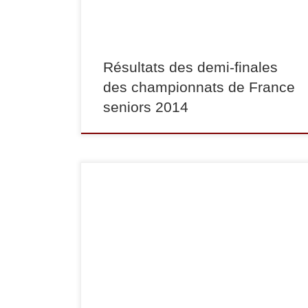
qualifiés pour les championnats de France […]
Résultats des demi-finales
des championnats de France
seniors 2014
Samedi 4 mai, les judokas qualifiés pour les
demi-finales des championnats de France
seniors ont combattu à l’Institut du Judo (Paris)
pour une place en phase finale. Hugo
FONGHETTI termine 2ème en -66 kg et se
qualifie pour les championnats de France 1ère
division, Arthur ASPATURIAN termine 7ème en
-81 […]