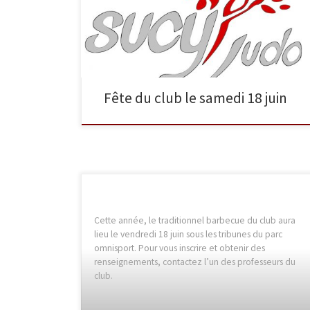
entraînement de judo exceptionnel avec nos
champions et nos ceintures noires suivi d’un tournoi de
pétanque puis d’un barbecue et d’une […]
Fête du club le samedi 18 juin
Cette année, le traditionnel barbecue du club aura
lieu le vendredi 18 juin sous les tribunes du parc
omnisport. Pour vous inscrire et obtenir des
renseignements, contactez l’un des professeurs du
club.