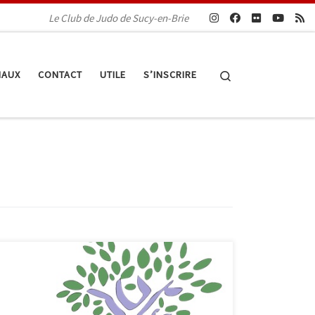
Le Club de Judo de Sucy-en-Brie
Search
IAUX
CONTACT
UTILE
S’INSCRIRE
Cette année, le traditionnel barbecue du club aura
lieu le vendredi 24 juin à la salle de Judo. Comme
d’habitude, il sera accompagné d’une soirée