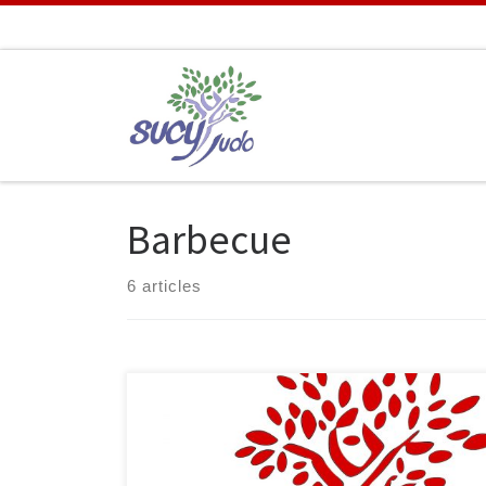
Passer au contenu
Barbecue
6 articles
Le samedi 18 juin aura lieu la fête du club. Pour cette
occasion, nous vous invitons tous, judokas, parents,
enfants, à venir célébrer notre club en participant à un