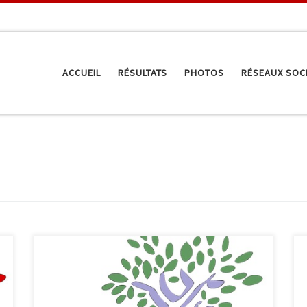
ACCUEIL
RÉSULTATS
PHOTOS
RÉSEAUX SOC
Cette année, le club organise son barbecue de fin
d’année le vendredi 15 juin 2012. Accompagné d’une