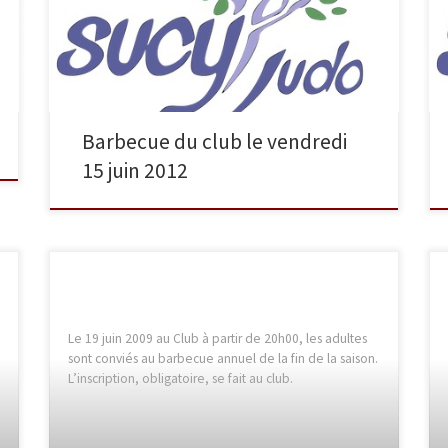
soirée dansante, il aura lieu sous les tribunes du Parc
des Sports de Sucy (rue du Tilleul). La soirée débutera
à 20h00. Pour vous inscrire, rendez-vous au club.
Barbecue du club le vendredi
15 juin 2012
Le 19 juin 2009 au Club à partir de 20h00, les adultes
sont conviés au barbecue annuel de la fin de la saison.
L’inscription, obligatoire, se fait au club.