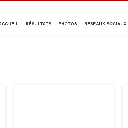
ACCUEIL
RÉSULTATS
PHOTOS
RÉSEAUX SOCIAUX
Dimanche 17 février, notre équipe féminine a
participé au championnat d’Île-de-France seniors
à Nanterre dans le but de se qualifier au
championnat de France. Coachée par Guillem,
nos judokates terminent à la 5e place et se
qualifient pour le championnat de France 2e