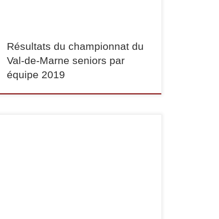
seconde marche du podium. Elles sont donc
toutes les deux qualifiées […]
Résultats du championnat du
Val-de-Marne seniors par
équipe 2019
Dimanche 30 avril s’est tenu le championnat du
Val-de-Marne seniors. Ce dernier donne accès à
la demi-finale du championnat de France qui
aura lieu à la fin du mois de mai. Voici les
résultats de nos judokas qui ont combattu,
coachés par Frederic Stiegelmann et Stéphane
Auduc : en -48 […]