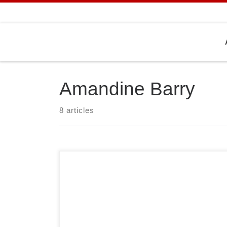
Passer au contenu
Amandine Barry
8 articles
Dimanche 7 avril s’est tenu le championnat du
Val-de-Marne seniors 1re division à l’Institut du
Judo. Ce championnat permet d’accéder à la
demi-finale du championnat de France 1re
division. Parmi les sucyciens présents sur place :
-48 kg : Amandine Barry termine 1re, -57 kg :