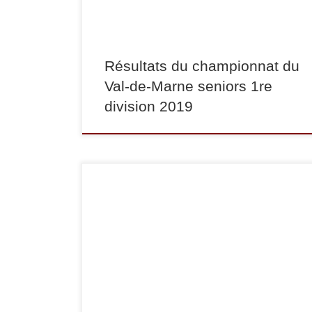
Constance Chan Ky To […]
Résultats du championnat du
Val-de-Marne seniors 1re
division 2019
Dimanche 25 mars s’est tenu le championnat du
Val-de-Marne 1re division seniors, qualificatif
pour la demi-finale du championnat de France
1re division. Voici les résultats de nos seniors et
juniors classés. En -48 kg, Amandine Barry
termine 1re, en -70 kg, Pauline Goubet termine
1re, en -66 kg, Julien Mercier […]