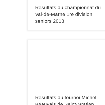
Résultats du championnat du
Val-de-Marne 1re division
seniors 2018
Dimanche 19 mars s’est tenu le tournoi Michel
Beauvais de Saint-Gratien. Parmi nos
judokas qui y ont participé, Amandine Barry
termine 3e dans la catégorie des -48 kg et Julien
Mercier termine 5e dans la catégorie des -66 kg.
Bravo à eux !
Résultats du tournoi Michel
Beauvais de Saint-Gratien