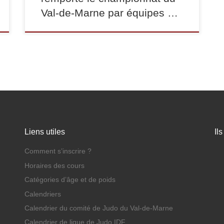
Val-de-Marne par équipes …
Liens utiles
Il
Comment s’inscrire ?
Horaires des cours
Catégories d’âge et de poids
Calendriers
Calendrier du comité de Judo du Val-de-Marne
Calendrier de ligue de Judo IDF