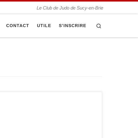
Le Club de Judo de Sucy-en-Brie
Search
CONTACT
UTILE
S’INSCRIRE
Dimanche 27 janvier deux équipes féminines ont
participé au championnat du Val-de-Marne
seniors par équipe à Villeneuve-le-Roi dans le
but de se qualifier pour le championnat d’Ile-de-
France. La première équipe remporte la
compétition et la deuxième termine sur la