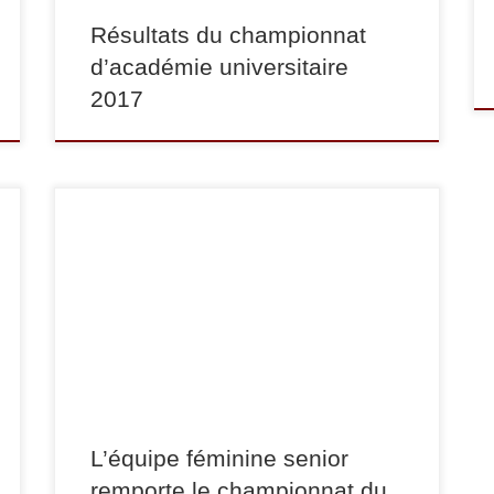
Résultats du championnat
d’académie universitaire
2017
Dimanche 29 janvier s’est déroulé le
championnat du Val-de-Marne pas équipes
sénior. L’équipe de filles du club a remporté ce
championnat. Bravo à elles ! Voici sa
composition : -52 kg : Laetitia Henry et Amandine
Barry, -57 kg : Charlotte Canolle, -63 kg : Pauline
Pistoni, -70 kg : […]
L’équipe féminine senior
remporte le championnat du