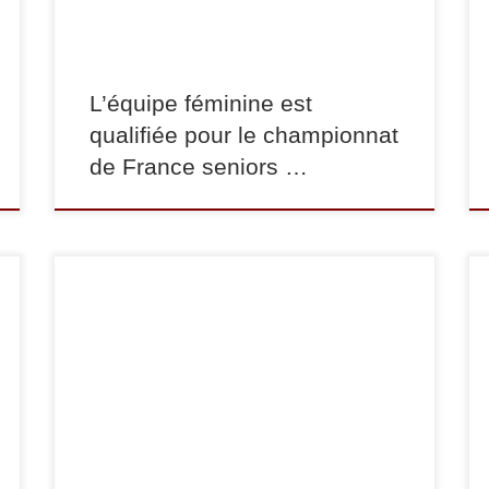
division ! Bravo à elles ! L’équipe […]
L’équipe féminine est
qualifiée pour le championnat
de France seniors …
Le 30 novembre s’est disputé le championnat
d’académie universitaire à l’institut national du
Judo. Deux judokas du club y ont participé. Dans
la catégorie des -52 kg, Amandine Barry termine
1re. En -100 kg, Hugo Mahé termine lui aussi à
la 1re place. Tous deux sont qualifiés pour le
championnat […]