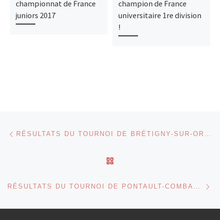
championnat de France
champion de France
juniors 2017
universitaire 1re division
!
Parcourir les articles
Article précédent
RÉSULTATS DU TOURNOI DE BRÉTIGNY-SUR-ORGE MINIMES 2023
RETOUR À LA LISTE DES
Ar
RÉSULTATS DU TOURNOI DE PONTAULT-COMBAULT MINIMES 2023