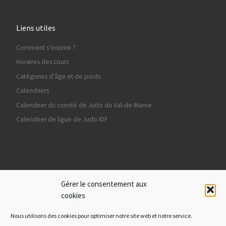
Liens utiles
Comment s’inscrire ?
Horaires des cours
Catégories d’âge et de poids
Calendriers
Calendrier du comité de Judo du Val-de-Marne
Calendrier de ligue de Judo IDF
Ils nous soutiennent
Gérer le consentement aux
cookies
Nous utilisons des cookies pour optimiser notre site web et notre service.