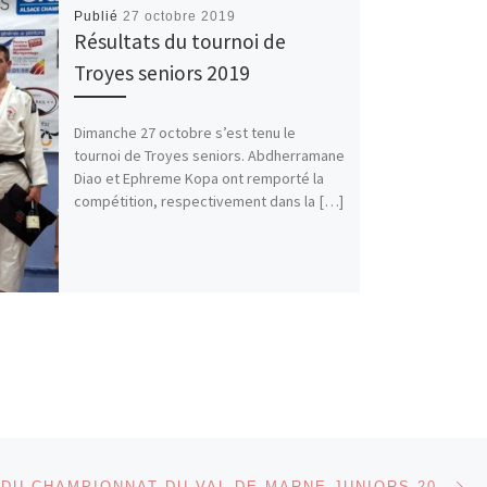
Publié
27 octobre 2019
Résultats du tournoi de
Troyes seniors 2019
Dimanche 27 octobre s’est tenu le
tournoi de Troyes seniors. Abdherramane
Diao et Ephreme Kopa ont remporté la
compétition, respectivement dans la […]
Ar
 ARTICLES
RÉSULTATS DU CHAMPIONNAT DU VAL-DE-MARNE JUNIORS 2019