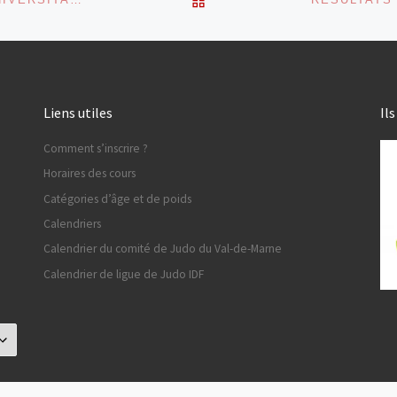
Liens utiles
Il
Comment s’inscrire ?
Horaires des cours
Catégories d’âge et de poids
Calendriers
Calendrier du comité de Judo du Val-de-Marne
Calendrier de ligue de Judo IDF