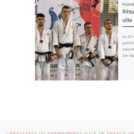
Publi
Résu
vill
Le 23 
partic
saison
1er da
Parcourir les articles
Article précédent