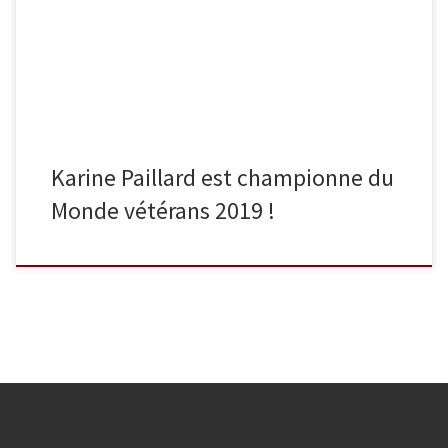
exploit et a remporté une nouvelle fois ce championnat dans la
catégorie des F4 / -63 kg ! […]
Karine Paillard est championne du
Monde vétérans 2019 !