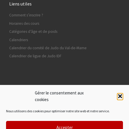
Liens utiles
Comment s’inscrire ?
Horaires des cours
Catégories d’âge et de poids
Calendriers
Calendrier du comité de Judo du Val-de-Marne
Calendrier de ligue de Judo IDF
Ils nous soutiennent
Gérer le consentement aux
cookies
Nous utilisons des cookies pour optimiser notre site web et notre service.
Accepter