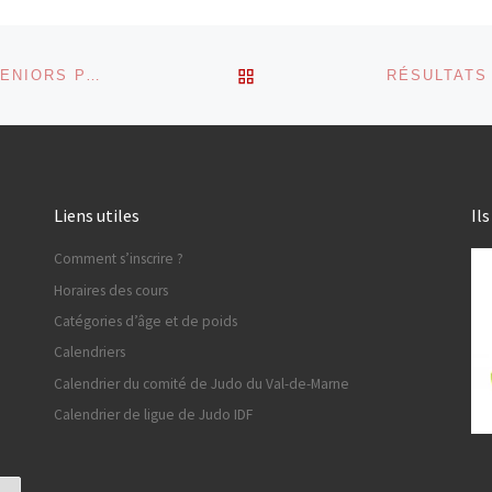
RETOUR À LA LISTE DES
RÉSULTATS DU CHAMPIONNAT DU VAL-DE-MARNE SENIORS PAR ÉQUIPE 2019
RÉSULTATS
Liens utiles
Il
Comment s’inscrire ?
Horaires des cours
Catégories d’âge et de poids
Calendriers
Calendrier du comité de Judo du Val-de-Marne
Calendrier de ligue de Judo IDF