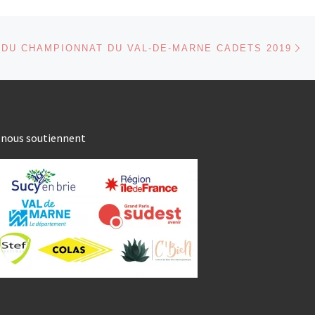
Ar
 ARTICLES
 DU CHAMPIONNAT DU VAL-DE-MARNE CADETS 2019
s nous soutiennent