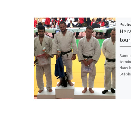
Publi
Herv
tour
Samedi
termin
dans l
Stéph