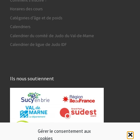
Comment s’inscrire ?
Horaires des cours
Catégories d’âge et de poids
Calendriers
Calendrier du comité de Judo du Val-de-Marne
Calendrier de ligue de Judo IDF
Ils nous soutiennent
Gérer le consentement aux
cookies