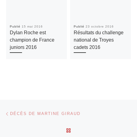
Publié
15 mai 2016
Publié
23 octobre 2016
Dylan Roche est
Résultats du challenge
champion de France
national de Troyes
juniors 2016
cadets 2016
Parcourir les articles
Article précédent
DÉCÈS DE MARTINE GIRAUD
RETOUR À LA LISTE DES