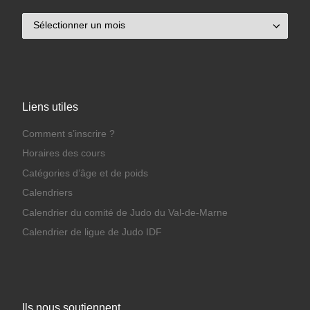
Archives
Liens utiles
Comment s’inscrire ?
Horaires des cours
Catégories d’âge et de poids
Calendriers
Calendrier du comité de Judo du Val-de-Marne
Calendrier de ligue de Judo IDF
Ils nous soutiennent