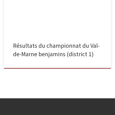
Kouassi termine 1re Chez les garçons : -27 kg, Odin Verillotte
termine 1er -34 kg, Malek Remaoun […]
Résultats du championnat du Val-
de-Marne benjamins (district 1)