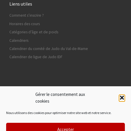
Liens utiles
Comment s’inscrire ?
Horaires des cours
Catégories d’âge et de poids
Calendriers
Calendrier du comité de Judo du Val-de-Marne
Calendrier de ligue de Judo IDF
Ils nous soutiennent
Gérer le consentement aux
cookies
Nous utilisons des cookies pour optimiser notre site web et notre service.
Accepter