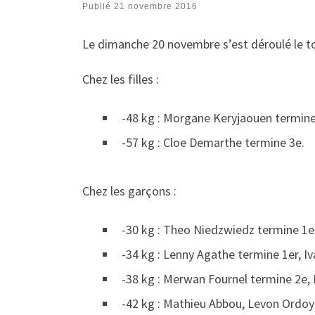
Publié
21 novembre 2016
Le dimanche 20 novembre s’est déroulé le to
Chez les filles :
-48 kg : Morgane Keryjaouen termine
-57 kg : Cloe Demarthe termine 3e.
Chez les garçons :
-30 kg : Theo Niedzwiedz termine 1e
-34 kg : Lenny Agathe termine 1er, I
-38 kg : Merwan Fournel termine 2e,
-42 kg : Mathieu Abbou, Levon Ordoy