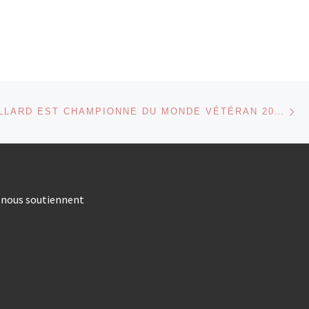
Ar
 ARTICLES
KARINE PAILLARD EST CHAMPIONNE DU MONDE VÉTÉRAN 2016
s nous soutiennent