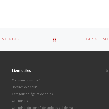
RETOUR À LA LISTE DES
RÉSULTATS DES CHAMPIONNATS DE FRANCE 1RE DIVISION 2016
Liens utiles
Il
Comment s’inscrire ?
Horaires des cours
Catégories d’âge et de poids
Calendriers
Calendrier du comité de Judo du Val-de-Marne