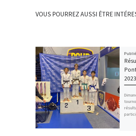
VOUS POURREZ AUSSI ÊTRE INTÉRE
Publi
Résu
Pont
202
Dimanc
tourno
résult
partici