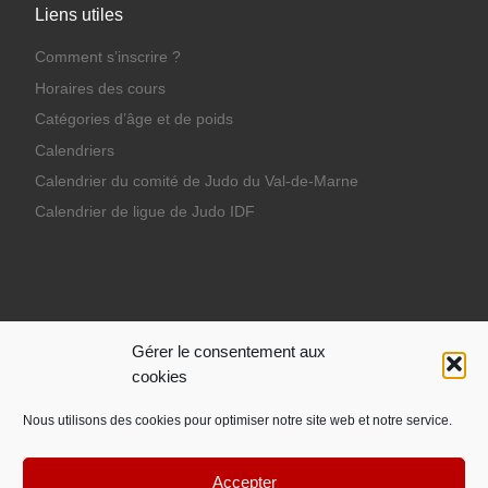
Liens utiles
Comment s’inscrire ?
Horaires des cours
Catégories d’âge et de poids
Calendriers
Calendrier du comité de Judo du Val-de-Marne
Calendrier de ligue de Judo IDF
Ils nous soutiennent
Gérer le consentement aux
cookies
Nous utilisons des cookies pour optimiser notre site web et notre service.
Accepter