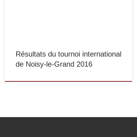
en -73 kg, Antonin Blandin termine 5e, en -90 kg,
Abdherramane Diao termine 5e. Bravo à tous !
Résultats du tournoi international
de Noisy-le-Grand 2016