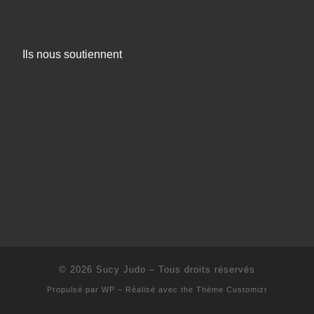
Ils nous soutiennent
© 2026
Sucy Judo
– Tous droits réservés
Propulsé par
WP
– Réalisé avec the
Thème Customizr