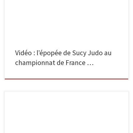
la partager. Merci à Didier pour ce travail et la très belle image que
cela donne du […]
Vidéo : l’épopée de Sucy Judo au
championnat de France …
Dimanche 9 juin 2013, l’équipe sénior de Sucy Judo a terminé
7ème au championnat de France 1ère division par équipes de
club. L’équipe, emmenée par Stéphane Auduc, démarre la