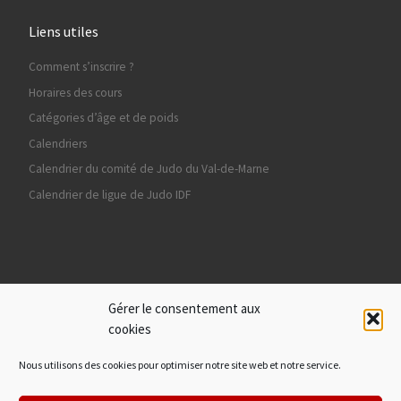
Liens utiles
Comment s’inscrire ?
Horaires des cours
Catégories d’âge et de poids
Calendriers
Calendrier du comité de Judo du Val-de-Marne
Calendrier de ligue de Judo IDF
Ils nous soutiennent
Gérer le consentement aux
cookies
Nous utilisons des cookies pour optimiser notre site web et notre service.