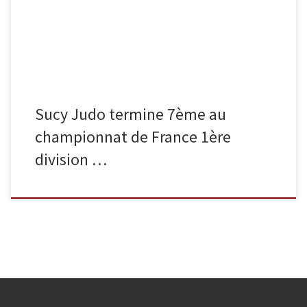
journée en affrontant le Dojo nantais. Après sa victoire 4 à 1 contre
cette dernière, elle rencontre l’équipe d’A.D.J. 21 (Dijon) […]
Sucy Judo termine 7ème au
championnat de France 1ère
division …