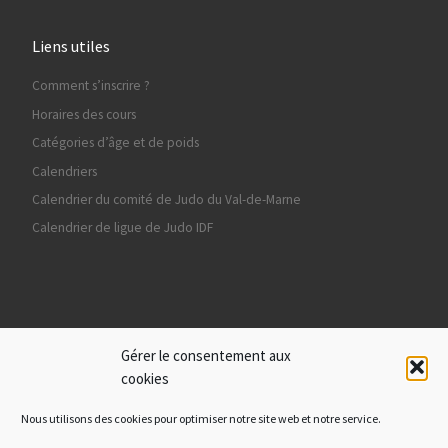
Liens utiles
Comment s’inscrire ?
Horaires des cours
Catégories d’âge et de poids
Calendriers
Calendrier du comité de Judo du Val-de-Marne
Calendrier de ligue de Judo IDF
Ils nous soutiennent
Gérer le consentement aux
cookies
Nous utilisons des cookies pour optimiser notre site web et notre service.