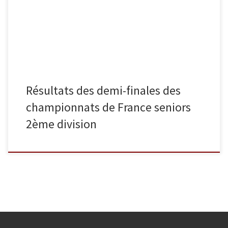
2ème en -66 kg et se qualifie pour les championnats de France
1ère division, Arthur ASPATURIAN termine 7ème en -81 […]
Résultats des demi-finales des
championnats de France seniors
2ème division