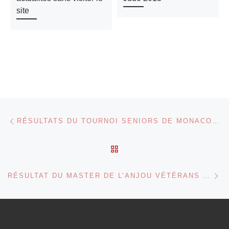
site
Parcourir les articles
Article précédent
RÉSULTATS DU TOURNOI SENIORS DE MONACO 2012
RETOUR À LA LISTE DES
Ar
RÉSULTAT DU MASTER DE L’ANJOU VÉTÉRANS À ANGERS