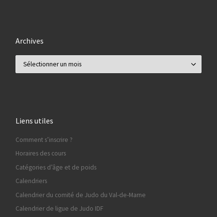
Archives
Archives
Liens utiles
Comment s’inscrire ?
Horaires des cours
Catégories d’âge et de poids
Calendriers
Calendrier du comité de Judo du Val-de-Marne
Calendrier de ligue de Judo IDF