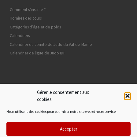
Comment s’inscrire ?
Horaires des cours
Catégories d’âge et de poids
Calendriers
Calendrier du comité de Judo du Val-de-Marne
Calendrier de ligue de Judo IDF
Ils nous soutiennent
Gérer le consentement aux
cookies
Nous utilisons des cookies pour optimiser notre site web et notre service.
Accepter
© 2026
Sucy Judo
– Tous droits réservés