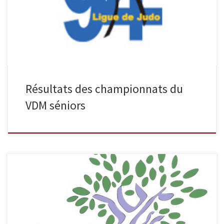
MONGEREAU Clément 3ème ROUX Nicolas 5ème -66 kg LAMY Jean-
Christophe 1er DUPOND Johann 5ème -73 kg LAOUFI Bilal 1er VAN
[…]
Résultats des championnats du
VDM séniors
Voici les résultats du tournoi de Bondy cadets qui a eu lieu le
samedi 24 mars. Dans la catégorie des -50 kg Antoine LE ROI
termine 1er et Hugo MANNU termine 3ème. Chez les -66 kg, Salah