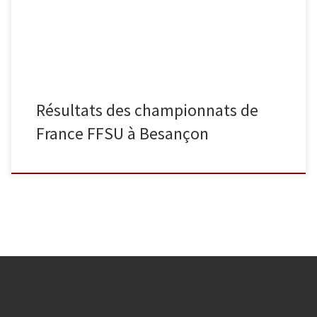
en -60 kg et de Rémy Van Wymeersch en -73 kg.
Résultats des championnats de
France FFSU à Besançon