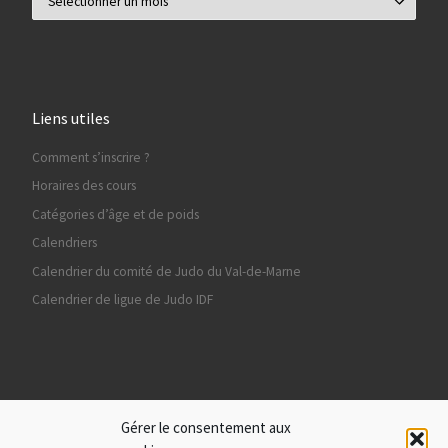
Liens utiles
Comment s’inscrire ?
Horaires des cours
Catégories d’âge et de poids
Calendriers
Calendrier du comité de Judo du Val-de-Marne
Calendrier de ligue de Judo IDF
Ils nous soutiennent
Gérer le consentement aux