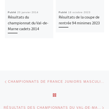
Publié
20 janvier 2014
Publié
18 octobre 2023
Résultats du
Résultats de la coupe de
championnat du Val-de-
rentrée 94 minimes 2023
Marne cadets 2014
Parcourir les articles
Article précédent
CHAMPIONNATS DE FRANCE JUNIORS MASCULINS PAR ÉQUIPES : SUCY JUDO TERMINE 7ÈME
RETOUR À LA LISTE DES
Ar
RÉSULTATS DES CHAMPIONNATS DU VAL-DE-MARNE JUNIORS