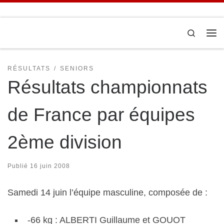
Passer au contenu
Search
Me
RÉSULTATS
SENIORS
Résultats championnats
de France par équipes
2ème division
Publié
16 juin 2008
Samedi 14 juin l’équipe masculine, composée de :
-66 kg : ALBERTI Guillaume et GOUOT